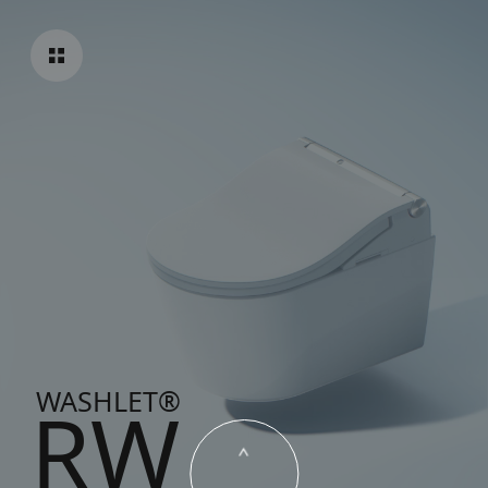
WASHLET®
RW