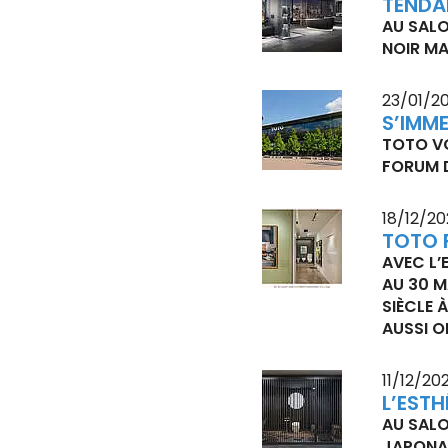
TENDA
AU SALO
NOIR M
23/01/2
S’IMM
TOTO VO
FORUM D
18/12/2
TOTO 
AVEC L’
AU 30 M
SIÈCLE 
AUSSI O
11/12/20
L’ESTH
AU SALO
JAPONAI