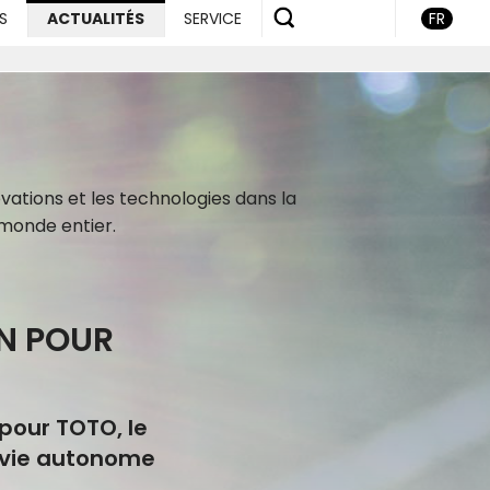
S
ACTUALITÉS
SERVICE
FR
vations et les technologies dans la
 monde entier.
IN POUR
 pour TOTO, le
 vie autonome