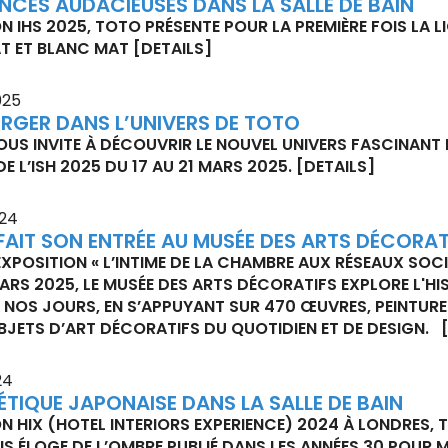
NCES AUDACIEUSES DANS LA SALLE DE BAIN
N IHS 2025, TOTO PRÉSENTE POUR LA PREMIÈRE FOIS LA 
AT ET BLANC MAT
[DETAILS]
025
ERGER DANS L’UNIVERS DE TOTO
US INVITE À DÉCOUVRIR LE NOUVEL UNIVERS FASCINANT D
E L’ISH 2025 DU 17 AU 21 MARS 2025.
[DETAILS]
024
FAIT SON ENTRÉE AU MUSÉE DES ARTS DÉCORA
EXPOSITION « L’INTIME DE LA CHAMBRE AUX RÉSEAUX SOC
ARS 2025, LE MUSÉE DES ARTS DÉCORATIFS EXPLORE L'HIST
À NOS JOURS, EN S’APPUYANT SUR 470 ŒUVRES, PEINTUR
BJETS D’ART DÉCORATIFS DU QUOTIDIEN ET DE DESIGN.
24
ÉTIQUE JAPONAISE DANS LA SALLE DE BAIN
N HIX (HOTEL INTERIORS EXPERIENCE) 2024 À LONDRES, TO
S ÉLOGE DE L’OMBRE PUBLIÉ DANS LES ANNÉES 30 POUR M