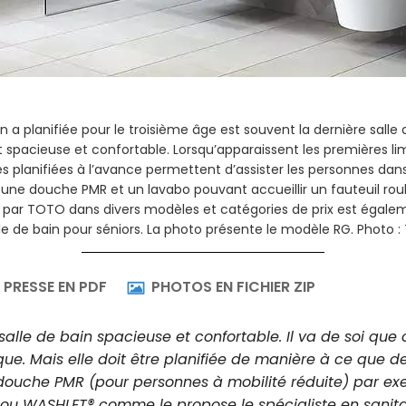
accès peut faciliter la vie des séniors et des personnes à mobil
forme l’utilisation des toilettes en expérience agréable qui par
u spécialiste japonais sont équipés de techniques de confort q
er certains gestes – entre autres la toilette intime à l’eau chaud
WASHLET RW de TOTO s’adapte aux salles de bain et aux styles les
PRESSE EN PDF
PHOTOS EN FICHIER ZIP
lle de bain spacieuse et confortable. Il va de soi que c
ue. Mais elle doit être planifiée de manière à ce que de
e douche PMR (pour personnes à mobilité réduite) par 
 ou WASHLET® comme le propose le spécialiste en sanita