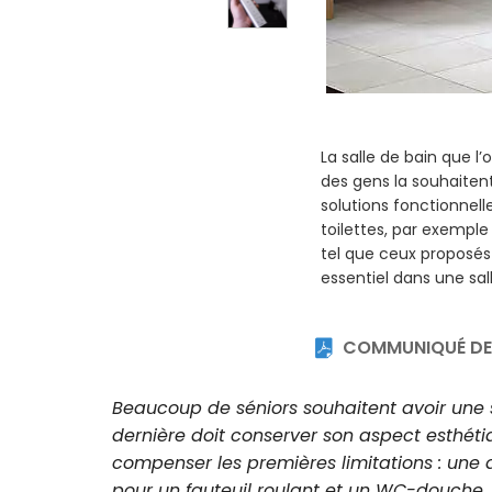
Un WC-douche facile d’
WASHLET® de TOTO trans
Tous les WC-douches d
l’utilisateur d’effectu
intemporel, l’élégant 
TOTO
COMMUNIQUÉ DE 
Beaucoup de séniors souhaitent avoir une sa
dernière doit conserver son aspect esthétiq
compenser les premières limitations : un
pour un fauteuil roulant et un WC-douche,