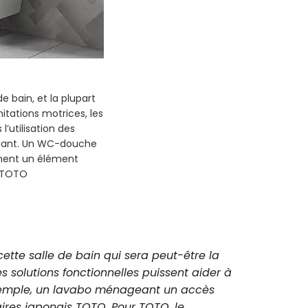
ité réduite. Un
ticipe au bien être.
ui évitent à
e. Avec son design
 plus divers. Photo :
ette salle de bain qui sera peut-être la
s solutions fonctionnelles puissent aider à
exemple, un lavabo ménageant un accès
ires japonais TOTO. Pour TOTO, le