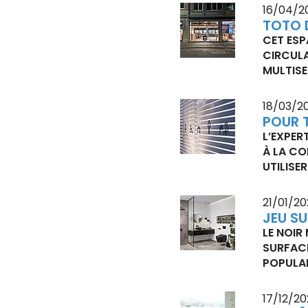
16/04/2
TOTO 
CET ESP
CIRCULA
MULTISE
18/03/2
POUR 
L’EXPER
À LA CO
UTILISE
21/01/2
JEU SU
LE NOIR
SURFACE
POPULAI
17/12/2