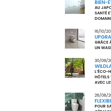
BIEN-Ê
AU JAPO
SANTÉ E
DOMAINE
16/10/2
UPGRA
GRÂCE À
UN WASH
30/09/2
WILDL
L’ÉCO-H
HÔTELS 
AVEC LE
26/08/2
FLEXIB
POUR SA