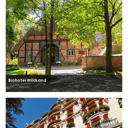
Biohotel WildLand