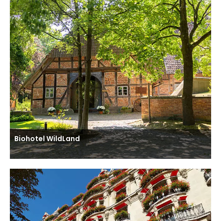
Biohotel WildLand