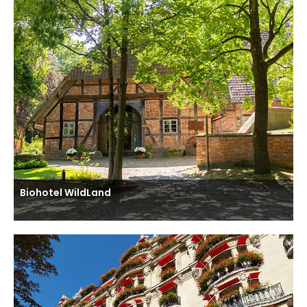
Biohotel WildLand