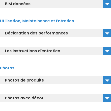
BIM données
CW762Y_3D_DXF
CW762Y_VC100N_BIM
CW762Y_3D_DWG
Utilisation, Maintainence et Entretien
Déclaration des performances
CW762Y_Déclaration des performances
Les instructions d'entretien
CEFIONTECT_Pour que votre céramique dure plus
Photos
longtemps
Photos de produits
CW762Y_Isolated Image
Photos avec décor
CW762Y_Lifestyle