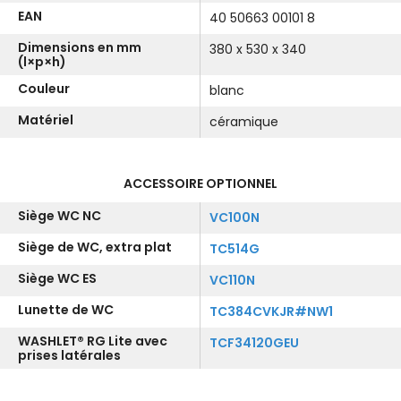
EAN
40 50663 00101 8
Dimensions en mm
380 x 530 x 340
(l×p×h)
Couleur
blanc
Matériel
céramique
ACCESSOIRE OPTIONNEL
Siège WC NC
VC100N
Siège de WC, extra plat
TC514G
Siège WC ES
VC110N
Lunette de WC
TC384CVKJR#NW1
WASHLET® RG Lite avec
TCF34120GEU
prises latérales