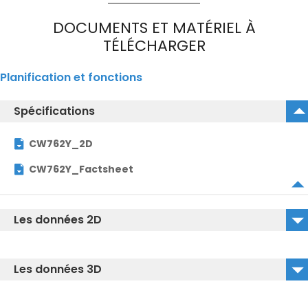
DOCUMENTS ET MATÉRIEL À
TÉLÉCHARGER
Planification et fonctions
Spécifications
CW762Y_2D
CW762Y_Factsheet
Les données 2D
CW762Y_2D_DWG
Les données 3D
CW762Y_2D_DXF
CW762Y_3D_IGS