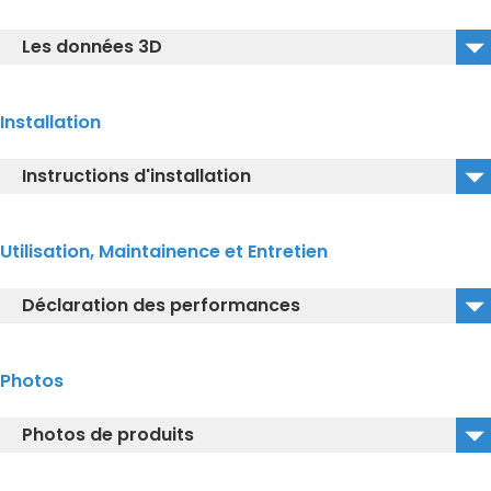
CW927PZY_2D_DWG
Les données 3D
CW927PZY_2D_DXF
TCF95180GEU_CW927PZY_3D_DWG
Installation
TCF95180GEU_CW927PZY_3D_DXF
Instructions d'installation
TCF95180GEU_CW927PZY_3D_IGS
CW927PZY_Guide d'installation
Utilisation, Maintainence et Entretien
Déclaration des performances
CW927PZY_Déclaration des performances
Photos
Photos de produits
CW927PZY_Image Isolée_gauche