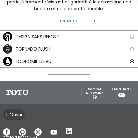
particulièrement résistant et garantit à la céramique une
beauté et une propreté durable.
LIRE PLUS
DESIGN SANS REBORD
TORNADO FLUSH
ÉCONOMIE D'EAU
GLOBAL
LANGUAGE
NETWORK
fr
Ouvrir
La conception sans rebord est caractéristique de tous les
© TOTO EUROPE GmbH