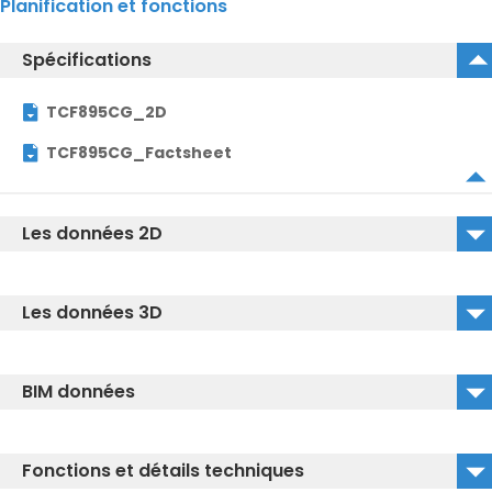
Planification et fonctions
Spécifications
TCF895CG_2D
TCF895CG_Factsheet
Les données 2D
TCF895CG_2D_DWG
Les données 3D
TCF895CG_2D_DXF
TCF895CG_3D_DWG
BIM données
TCF895CG_3D_IGS
TCF895CG_REVIT
TCF895CG_3D_DXF
Fonctions et détails techniques