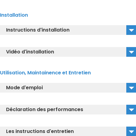
WASHLET_Aperçu des fonctions
Installation
WASHLET_Combinaisons WC
Instructions d'installation
WASHLET_Apercu donnees techniques
TCF895CG_Guide d'installation
Vidéo d'installation
TCF895CG_Video_Instructions d'installation
Utilisation, Maintainence et Entretien
Mode d'emploi
TCF895CG_Mode d’emploi
Déclaration des performances
TCF895CG_Quick Start
TCF895CG_Declaration de conformite
TCF895CG_Guide de démarrage rapide
Les instructions d'entretien
TCF895CG_Declaration de conformite de la ce