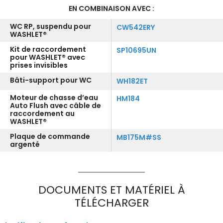
EN COMBINAISON AVEC :
WC RP, suspendu pour
CW542ERY
WASHLET®
Kit de raccordement
SP10695UN
pour WASHLET® avec
prises invisibles
Bâti-support pour WC
WH182ET
Moteur de chasse d’eau
HM184
Auto Flush avec câble de
raccordement au
WASHLET®
Plaque de commande
MB175M#SS
argenté
DOCUMENTS ET MATÉRIEL À
TÉLÉCHARGER