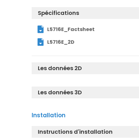
Spécifications
L5716E_Factsheet
L5716E_2D
Les données 2D
L5716E_2D_DWG
Les données 3D
L5716E_2D_DXF
L5716E_3D_DWG
Installation
L5716E_3D_IGS
Instructions d'installation
L5716E_3D_DXF