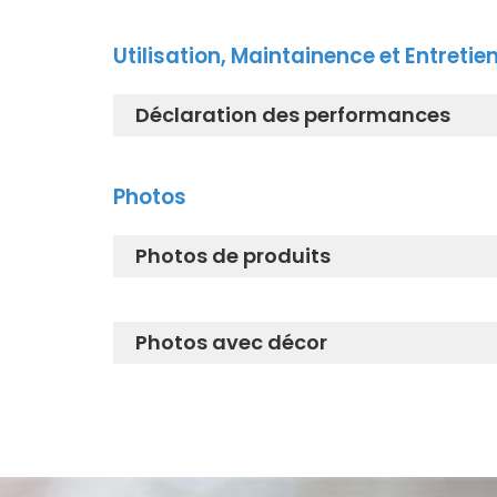
TOTO_Installation_manual_L5715
Utilisation, Maintainence et Entretie
Déclaration des performances
L5716E_Déclaration des performa
Photos
Photos de produits
l5716e.jpg
Photos avec décor
L5716E_Lifestyle.jpg