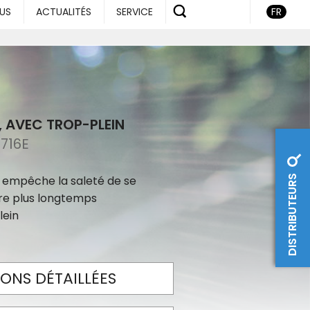
US
ACTUALITÉS
SERVICE
FR
, AVEC TROP-PLEIN
716E
DISTRIBUTEURS
 empêche la saleté de se
re plus longtemps
lein
ONS DÉTAILLÉES