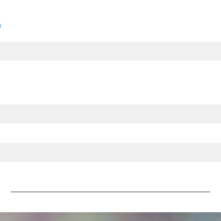
+L5716
n
nces