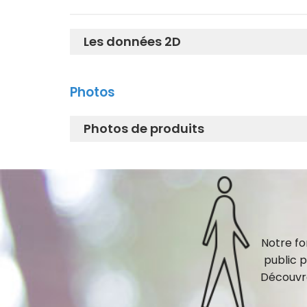
Les données 2D
9AE0017_2D_DWG
Photos
9AE0017_2D_DXF
Photos de produits
9AE0017_Isolated Image
Notre fo
public 
Découvre