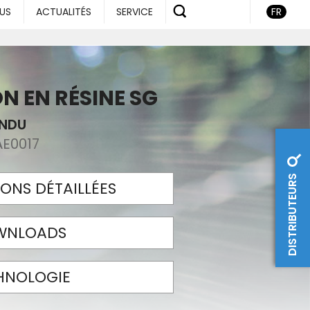
US
ACTUALITÉS
SERVICE
FR
N EN RÉSINE SG
ENDU
AE0017
DISTRIBUTEURS
ONS DÉTAILLÉES
WNLOADS
HNOLOGIE