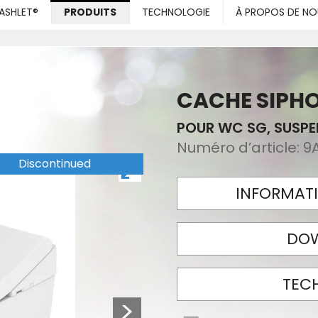
ASHLET®
PRODUITS
TECHNOLOGIE
À PROPOS DE NO
CACHE SIPHO
POUR WC SG, SUSP
Numéro d’article:
9
Discontinued
INFORMATI
DO
TEC
Next