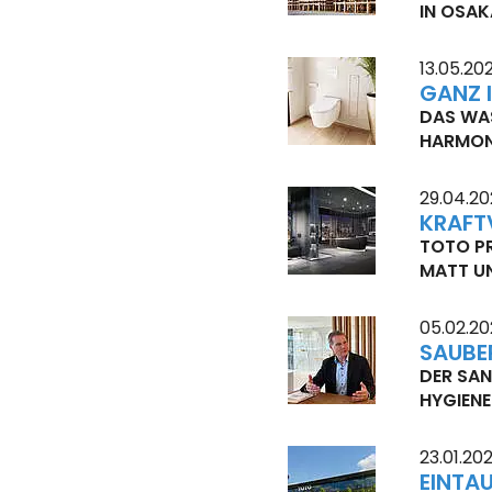
IN OSA
13.05.20
GANZ 
DAS WAS
ARMONI
29.04.2
KRAFT
TOTO PR
MATT U
05.02.2
SAUBE
DER SAN
HYGIENE
23.01.20
EINTA