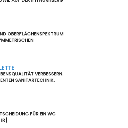
OWIE AUF DER IFH NÜRNBERG
ND OBERFLÄCHENSPEKTRUM B
MMETRISCHEN A
LETTE
LEBENSQUALITÄT VERBESSERN.
GENTEN SANITÄRTECHNIK.
NTSCHEIDUNG FÜR EIN WC
HR]