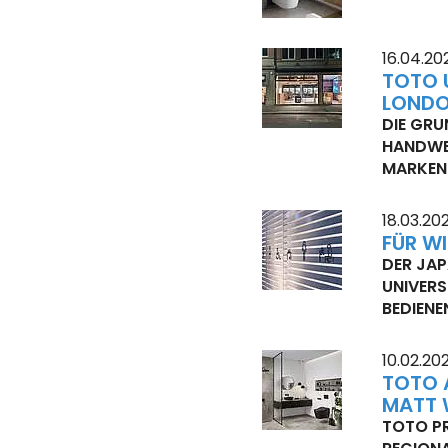
16.04.20
TOTO 
LOND
DIE GRU
HANDWE
MARKEN
18.03.20
FÜR WI
DER JAP
UNIVERS
BEDIENE
10.02.20
TOTO 
MATT 
TOTO P