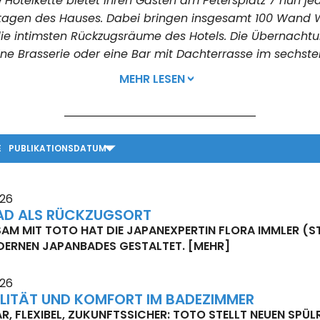
e Hotelkette bietet ihren Gästen am Petersplatz 7 nun 
 Etagen des Hauses. Dabei bringen insgesamt 100 Wand
 die intimsten Rückzugsräume des Hotels. Die Übernach
eine Brasserie oder eine Bar mit Dachterrasse im sechste
MEHR LESEN
E
PUBLIKATIONSDATUM
026
AD ALS RÜCKZUGSORT
AM MIT TOTO HAT DIE JAPANEXPERTIN FLORA IMMLER (ST
DERNEN JAPANBADES GESTALTET.
[MEHR]
026
BILITÄT UND KOMFORT IM BADEZIMMER
, FLEXIBEL, ZUKUNFTSSICHER: TOTO STELLT NEUEN SPÜ