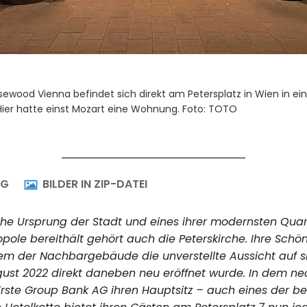
es Luxushotels lädt mit ihrem gediegenen Ambiente zu einem Auf
ie österreichische Hauptstadt ein. Foto: Rosewood Vienna
NG
BILDER IN ZIP-DATEI
ische Ursprung der Stadt und eines ihrer modernsten Quar
opole bereithält gehört auch die Peterskirche. Ihre Sc
inem der Nachbargebäude die unverstellte Aussicht auf s
st 2022 direkt daneben neu eröffnet wurde. In dem neo
 Erste Group Bank AG ihren Hauptsitz – auch eines der b