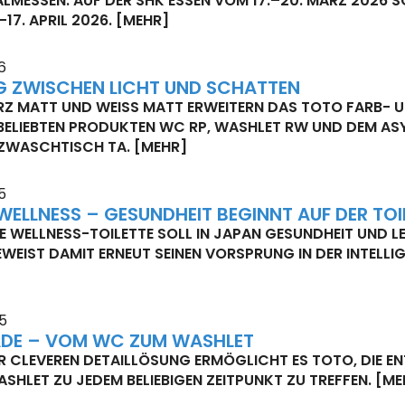
LMESSEN: AUF DER SHK ESSEN VOM 17.–20. MÄRZ 2026 S
–17. APRIL 2026.
[MEHR]
6
G ZWISCHEN LICHT UND SCHATTEN
Z MATT UND WEISS MATT ERWEITERN DAS TOTO FARB- U
BELIEBTEN PRODUKTEN WC RP, WASHLET RW UND DEM ASY
WASCHTISCH TA.
[MEHR]
5
WELLNESS – GESUNDHEIT BEGINNT AUF DER TOI
UE WELLNESS-TOILETTE SOLL IN JAPAN GESUNDHEIT UND 
WEIST DAMIT ERNEUT SEINEN VORSPRUNG IN DER INTELLI
25
DE – VOM WC ZUM WASHLET
ER CLEVEREN DETAILLÖSUNG ERMÖGLICHT ES TOTO, DIE E
SHLET ZU JEDEM BELIEBIGEN ZEITPUNKT ZU TREFFEN.
[ME