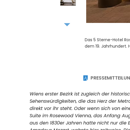
7
8
Die Executive Suite d
Annehmlichkeiten in d
9
10
PRESSEMITTEILU
Wiens erster Bezirk ist zugleich der histor
Sehenswürdigkeiten, die das Herz der Metr
direkt vor ihr steht. Oder wenn sich von e
Suite im Rosewood Vienna, das Anfang Augu
aus den 1830er Jahren hatte nicht nur die