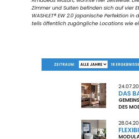
Amadeus Mozart, wohnte hier zeitweise. Di
Zimmer und Suiten befinden sich auf vier
WASHLET® EW 2.0 japanische Perfektion in
teils öffentlich zugängliche Locations wie 
ZEITRAUM:
18
ERGEBNISS
24.07.2
DAS B
GEMEINS
DES MO
28.04.2
FLEXI
MODULAR