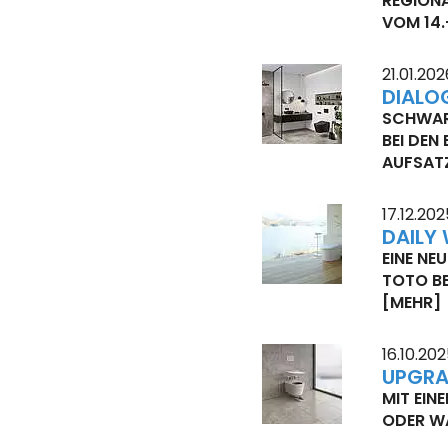
REGIONA
VOM 14.
21.01.202
DIALO
SCHWAR
EI DEN 
UFSATZ
17.12.202
DAILY 
EINE NE
TOTO BE
[MEHR]
16.10.20
UPGRA
MIT EIN
ODER WA