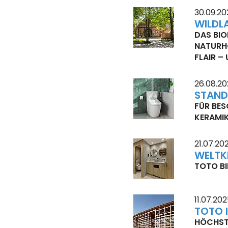
30.09.20
WILDLA
DAS BIO
NATURHO
FLAIR –
26.08.2
STAND
FÜR BE
KERAMI
21.07.20
WELTK
TOTO BI
11.07.20
TOTO 
HÖCHST