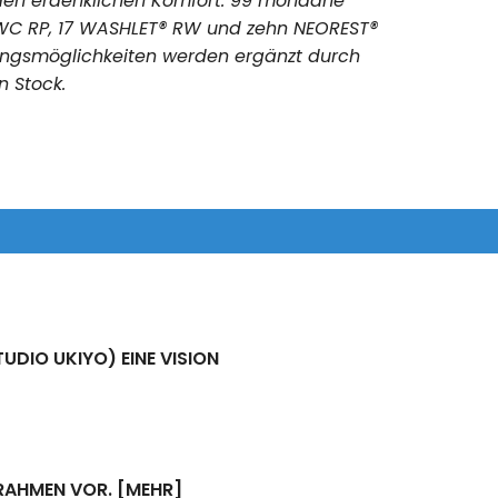
jeden erdenklichen Komfort. 99 mondäne
 WC RP, 17 WASHLET® RW und zehn NEOREST®
tungsmöglichkeiten werden ergänzt durch
n Stock.
UDIO UKIYO) EINE VISION
LRAHMEN VOR.
[MEHR]