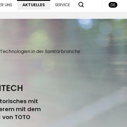
ER UNS
AKTUELLES
SERVICE
DE
 Technologien in der Sanitärbranche
HTECH
torisches mit
nderem mit dem
C von TOTO