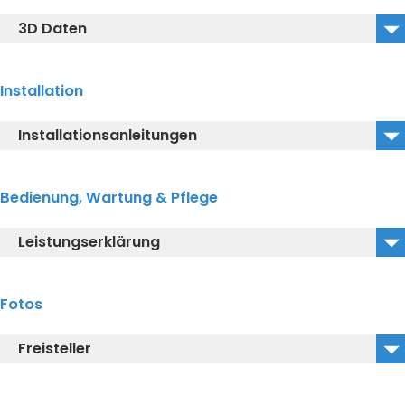
CW927PZY_2D_DWG
3D Daten
CW927PZY_2D_DXF
TCF95180GEU_CW927PZY_3D_DWG
Installation
TCF95180GEU_CW927PZY_3D_DXF
Installationsanleitungen
TCF95180GEU_CW927PZY_3D_IGS
CW927PZY_Installationsanleitung
Bedienung, Wartung & Pflege
Leistungserklärung
Declaration of performance_Leistungserklärung
Fotos
Freisteller
CW927PZY_Freisteller_links