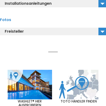
Installationsanleitungen
HM184_3D_IGS
HM184_Installationsanleitung
Fotos
Freisteller
HM184_Isolated Image
WASHLET® HIER
TOTO HÄNDLER FINDEN
AUSPROBIEREN