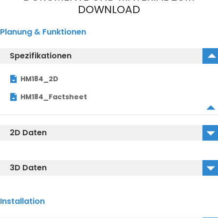
DOWNLOAD
Planung & Funktionen
Spezifikationen
HM184_2D
HM184_Factsheet
2D Daten
HM184_2D_DWG
3D Daten
HM184_2D_DXF
HM184_3D_DWG
Installation
HM184_3D_DXF