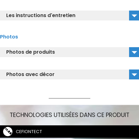
TOTO14688-001_33
Les instructions d'entretien
LW762Y_Déclaration des performances
TOTO_Cleaning_Instruction_CeFiONtect_41
Photos
Photos de produits
LW762Y_Einbauwaschtisch_01.jpg
Photos avec décor
LW762Y.jpg
TECHNOLOGIES UTILISÉES DANS CE PRODUIT
CEFIONTECT