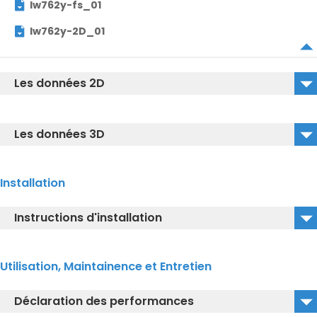
lw762y-fs_01
lw762y-2D_01
Les données 2D
LW762Y_2D_DWG
Les données 3D
LW762Y_2D_DXF
lw762y-DWG_01
Installation
lw762y-IGS_01
Instructions d'installation
lw762y-DXF_01
TOTO_Installation_manual_Self-
Utilisation, Maintainence et Entretien
rim_basin_LW762Y_01
Déclaration des performances