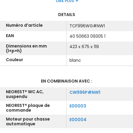
LIRE PLUS
DETAILS
Numéro d’article
TCF996WG#NW1
EAN
40 50663 09305 1
Dimensions en mm
423 x 675 x 119
(l×p×h)
Couleur
blanc
EN COMBINAISON AVEC :
NEOREST® WC AC,
CW996P#NW1
suspendu
NEOREST® plaque de
E00003
commande
Moteur pour chasse
E00004
automatique