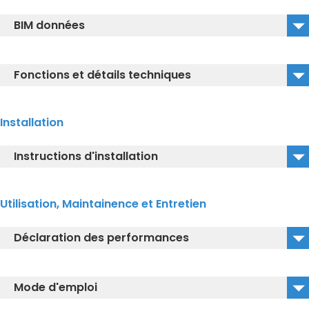
TCF996WG_NW1_DWG
BIM données
TCF996WG_NW1_IGS
TCF996WG#NW1_BIM
TCF996WG_NW1_DXF
Fonctions et détails techniques
Connecting dimensions WASHLET AC EW
Installation
TOTO WASHLET overview
Instructions d'installation
Installation manual WASHLET EW AC
Utilisation, Maintainence et Entretien
Installation manual ceramic CW996 CW994
Déclaration des performances
Declaration of Performance WCs
Mode d'emploi
Declaration of conformity Neorest AC EW Washlet