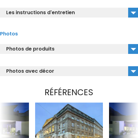
Instruction board WASHLET AC EW
Les instructions d'entretien
Instruction manual NEOREST AC EW
Cleaning Instruction CEFIONTECT
Photos
Photos de produits
TCF996WG_CW996P.jpg
Photos avec décor
Remote_control_Neorest_AC_EW.jpg
TCF996WG#NW1.jpg
RÉFÉRENCES
Previous Slide