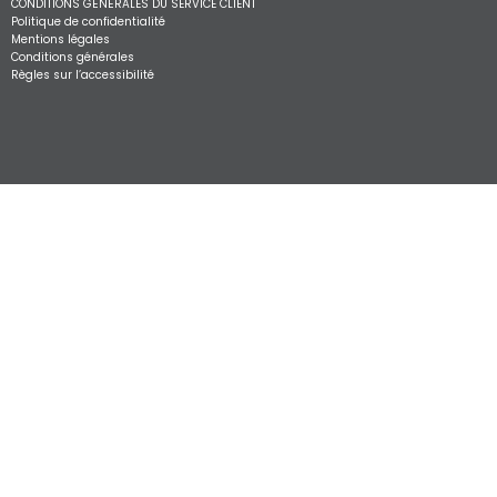
CONDITIONS GÉNÉRALES DU SERVICE CLIENT
Politique de confidentialité
Mentions légales
Conditions générales
Règles sur l’accessibilité