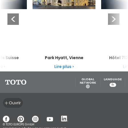
als Suisse
Park Hyatt, Vienne
Hôtel 713
us
Lire plus
Li
Next Slide
GLOBAL
LANGUAGE
NETWORK
fr
Ouvrir
© TOTO EUROPE GmbH