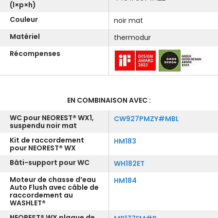
(l×p×h)
Couleur
noir mat
Matériel
thermodur
Récompenses
EN COMBINAISON AVEC :
WC pour NEOREST® WX1,
CW927PMZY#MBL
suspendu noir mat
Kit de raccordement
HM183
pour NEOREST® WX
Bâti-support pour WC
WH182ET
Moteur de chasse d’eau
HM184
Auto Flush avec câble de
raccordement au
WASHLET®
NEOREST® WX plaque de