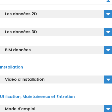
Les données 2D
TCF95580GEU#MBL_2D_DWG
Les données 3D
TCF95580GEU#MBL_2D_DXF
TCF95580GEU#MBL_CW927PMZY#MBL_3D_DWG
BIM données
TCF95580GEU#MBL_CW927PMZY#MBL_3D_DXF
TCF95580GEU#MBL_CW927PMZY#MBL_BIM
TCF95580GEU#MBL_CW927PMZY#MBL_3D_IGS
Installation
Vidéo d'installation
TCF95580GEU#MBL_Vidéo d'installation
Utilisation, Maintainence et Entretien
Mode d'emploi