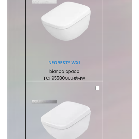
NEOREST® WX1
bianco opaco
TCF95580GEU#MW