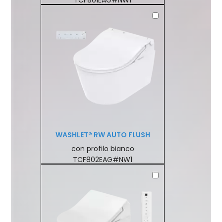
TCF801EAG#NW1
WASHLET® RW AUTO FLUSH
con profilo bianco
TCF802EAG#NW1