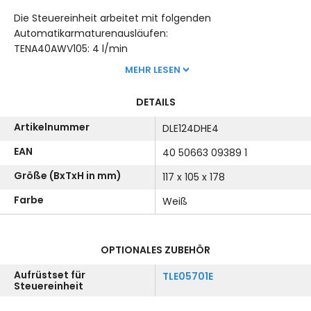
Die Steuereinheit arbeitet mit folgenden
Automatikarmaturenausläufen:
TENA40AWV105: 4 l/min
MEHR LESEN
DETAILS
Artikelnummer
DLE124DHE4
EAN
40 50663 09389 1
Größe (BxTxH in mm)
117 x 105 x 178
Farbe
Weiß
OPTIONALES ZUBEHÖR
Aufrüstset für
TLE05701E
Steuereinheit