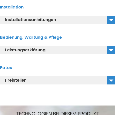
DLE124DHE4_3D_DWG
Installation
DLE124DHE4_3D_IGS
Installationsanleitungen
DLE124DHE4_3D_DXF
DLE124DHE4_Auto Faucet_Single type
Bedienung, Wartung & Pflege
DLE424SMAE_Thermostatic Mixing Valve
Leistungserklärung
DLE124DHE4_EU-Konformitätserklärung 2023
Fotos
Freisteller
DLE124DHE4_Freisteller.jpg
TECHNOLOGIEN BEI DIESEM PRODUKT