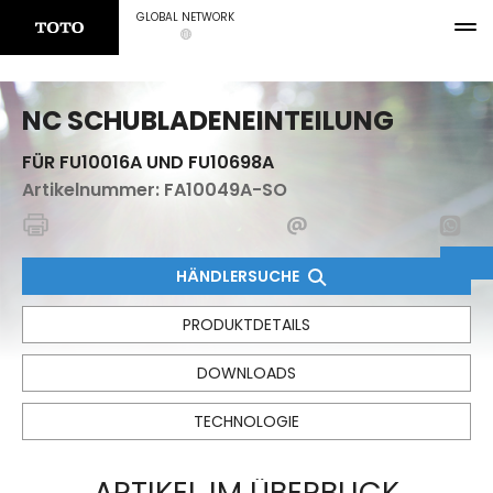
GLOBAL NETWORK
NC SCHUBLADENEINTEILUNG
FÜR FU10016A UND FU10698A
Artikelnummer:
FA10049A-SO
HÄNDLERSUCHE
PRODUKTDETAILS
DOWNLOADS
TECHNOLOGIE
ARTIKEL IM ÜBERBLICK