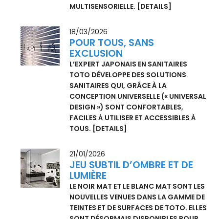
COMPLÈTE DE SON
SHOWROOM LONDONIEN
CET ESPACE PROFONDÉMENT
TRANSFORMÉ ALLIE L'ARTISANAT
JAPONAIS, UN DESIGN CIRCULAIRE ET
UNE TECHNOLOGIE DE SALLE DE BAINS DE
POINTE POUR CRÉER UNE EXPÉRIENCE
MULTISENSORIELLE.
[DETAILS]
18/03/2026
POUR TOUS, SANS
EXCLUSION
L’EXPERT JAPONAIS EN SANITAIRES
TOTO DÉVELOPPE DES SOLUTIONS
SANITAIRES QUI, GRÂCE À LA
CONCEPTION UNIVERSELLE (« UNIVERSAL
DESIGN ») SONT CONFORTABLES,
FACILES À UTILISER ET ACCESSIBLES À
TOUS.
[DETAILS]