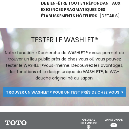
05/09/2024
À L’HÔTEL, C’EST LA SALLE DE
BAIN QUI FAIT LA DIFFÉRENCE
LES WASHLET DE TOTO METTENT LES
SALLES DE BAIN DES HÔTELS EN VALEUR.
ILS APPORTENT UNE TOUCHE DE LUXE ET
DE BIEN-ÊTRE TOUT EN RÉPONDANT AUX
EXIGENCES PRAGMATIQUES DES
ÉTABLISSEMENTS HÔTELIERS.
[DETAILS]
TESTER LE WASHLET®
Notre fonction « Recherche de WASHLET® » vous permet de
trouver un lieu public près de chez vous où vous pouvez
tester le WASHLET®vous-même. Découvrez les avantages,
les fonctions et le design unique du WASHLET®, le WC-
douche original né au Japon.