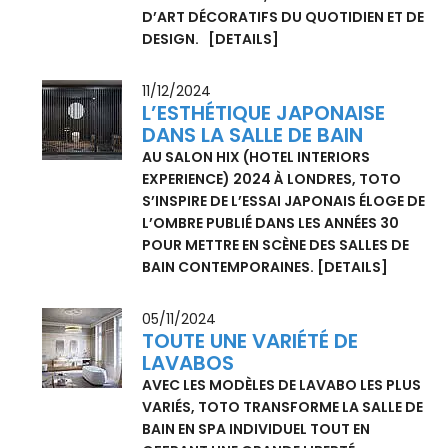
CHAMBRE AUX RÉSEAUX SOCIAUX » DU
15 OCTOBRE 2024 AU 30 MARS 2025, LE
MUSÉE DES ARTS DÉCORATIFS EXPLORE
L'HISTOIRE DE L’INTIME DU XVIIIE SIÈCLE
À NOS JOURS, EN S’APPUYANT SUR 470
ŒUVRES, PEINTURES ET
PHOTOGRAPHIES, MAIS AUSSI OBJETS
D’ART DÉCORATIFS DU QUOTIDIEN ET DE
DESIGN.
[DETAILS]
11/12/2024
L’ESTHÉTIQUE JAPONAISE
DANS LA SALLE DE BAIN
AU SALON HIX (HOTEL INTERIORS
EXPERIENCE) 2024 À LONDRES, TOTO
S’INSPIRE DE L’ESSAI JAPONAIS ÉLOGE DE
L’OMBRE PUBLIÉ DANS LES ANNÉES 30
POUR METTRE EN SCÈNE DES SALLES DE
BAIN CONTEMPORAINES.
[DETAILS]