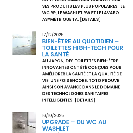
21/01/2026
JEU SUBTIL D’OMBRE ET DE
LUMIÈRE
LE NOIR MAT ET LE BLANC MAT SONT LES
NOUVELLES VENUES DANS LA GAMME DE
TEINTES ET DE SURFACES DE TOTO. ELLES
SONT DÉSORMAIS DISPONIBLES POUR
SES PRODUITS LES PLUS POPULAIRES : LE
WC RP, LE WASHLET RW ET LE LAVABO
ASYMÉTRIQUE TA.
[DETAILS]
17/12/2025
BIEN-ÊTRE AU QUOTIDIEN –
TOILETTES HIGH-TECH POUR
LA SANTÉ
AU JAPON, DES TOILETTES BIEN-ÊTRE
INNOVANTES ONT ÉTÉ CONÇUES POUR
AMÉLIORER LA SANTÉ ET LA QUALITÉ DE
VIE. UNE FOIS ENCORE, TOTO PROUVE
AINSI SON AVANCE DANS LE DOMAINE