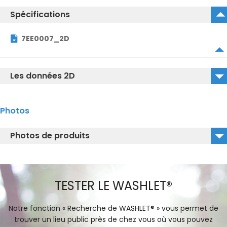
Spécifications
7EE0007_2D
Les données 2D
7EE0007_2D_DWG
Photos
7EE0007_2D_DXF
Photos de produits
7EE0007_Isolated Image
TESTER LE WASHLET®
Notre fonction « Recherche de WASHLET® » vous permet de
trouver un lieu public près de chez vous où vous pouvez