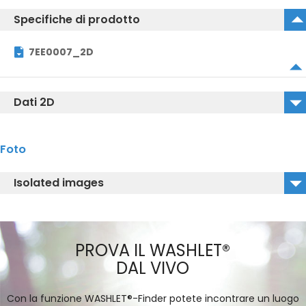
Specifiche di prodotto
7EE0007_2D
Dati 2D
7EE0007_2D_DWG
Foto
7EE0007_2D_DXF
Isolated images
7EE0007_Isolated Image
PROVA IL WASHLET®
DAL VIVO
Con la funzione WASHLET®-Finder potete incontrare un luogo