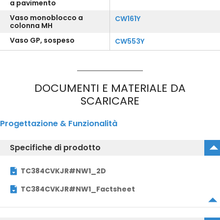
a pavimento
Vaso monoblocco a
CW161Y
colonna MH
Vaso GP, sospeso
CW553Y
DOCUMENTI E MATERIALE DA
SCARICARE
Progettazione & Funzionalità
Specifiche di prodotto
TC384CVKJR#NW1_2D
TC384CVKJR#NW1_Factsheet