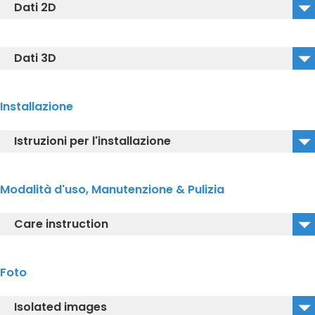
Dati 2D
TC384CVKJR#NW1_2D_DWG
Dati 3D
TC384CVKJR#NW1_2D_DXF
TC384CVKJR#NW1_3D_DWG
Installazione
TC384CVKJR#NW1_3D_DXF
Istruzioni per l'installazione
TC384CVKJR#NW1_Installation manual
Modalità d'uso, Manutenzione & Pulizia
Care instruction
TC384CVKJR#NW1_care instruction manual
Foto
Isolated images