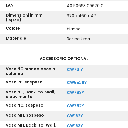
EAN
40 50663 09670 0
Dimensioni in mm
370 x 460 x 47
(l×p×a)
Colore
bianco
Materiale
Resina Urea
ACCESSORIO OPTIONAL
Vaso NC monoblocco a
CW761Y
colonna
Vaso RP, sospeso
CW552RY
Vaso NC, Back-to-Wall,
CW763Y
a pavimento
Vaso NC, sospeso
CW762Y
Vaso MH, sospeso
CW162Y
Vaso MH, Back-to-Wall,
CW163Y