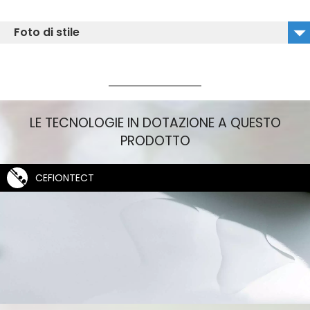
TCF801EAG#NW1_Isolated Image
Foto di stile
TCF801EAG#NW1_CW563Y#XW_Isolated Image
TCF801EAG#NW1_Lifestyle
LE TECNOLOGIE IN DOTAZIONE A QUESTO
PRODOTTO
CEFIONTECT