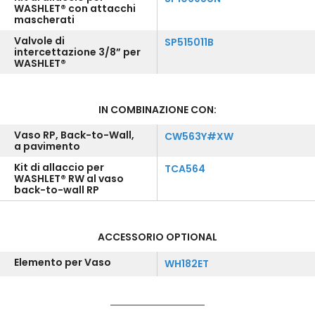
WASHLET® con attacchi
mascherati
Valvole di
SP515011B
intercettazione 3/8” per
WASHLET®
IN COMBINAZIONE CON:
Vaso RP, Back-to-Wall,
CW563Y#XW
a pavimento
Kit di allaccio per
TCA564
WASHLET® RW al vaso
back-to-wall RP
ACCESSORIO OPTIONAL
Elemento per Vaso
WH182ET