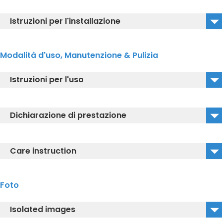
TCF801EAG#NW1_3D_DXF
Istruzioni per l'installazione
TCF801EAG#NW1_3D_IGS
TCF801EAG#NW1_Guida per l'installazione
Modalità d'uso, Manutenzione & Pulizia
Istruzioni per l'uso
TCF801EAG#NW1_Instruction manual
Dichiarazione di prestazione
TCF801EAG#NW1_Quick Start Guide Video
TCF801EAG#NW1_CE-DECLARATION OF CONFORMITY
Care instruction
TCF801EAG#NW1_DECLARATION OF CONFORMITY
TCF801EAG#NW1_Care instructions
Foto
TCF801EAG#NW1_Descaling instructions
Isolated images