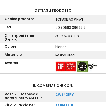
DETTAGLI PRODOTTO
Codice prodotto
TCF801EAG#NW1
EAN
40 50663 09697 7
Dimensioni in mm
391 x 579 x 108
(l×p×a)
Colore
bianco
Materiale
Resina Urea
Awards
IN COMBINAZIONE CON:
Vaso RP, sospeso a
CW542ERY
parete, per WASHLET®
Kit di allaccio per
SP10695UN