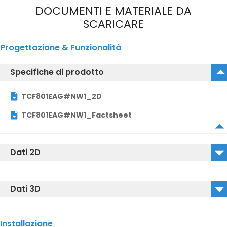
DOCUMENTI E MATERIALE DA
SCARICARE
Progettazione & Funzionalità
Specifiche di prodotto
TCF801EAG#NW1_2D
TCF801EAG#NW1_Factsheet
Dati 2D
TCF801EAG#NW1_2D_DWG
Dati 3D
TCF801EAG#NW1_2D_DXF
TCF801EAG#NW1_3D_DWG
Installazione