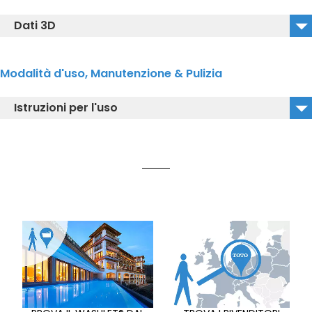
CW927PMZY#MBL_2D_DWG
Dati 3D
CW927PMZY#MBL_2D_DXF
TCF95580GEU#MBL_CW927PMZY#MBL_3D_DWG
Modalità d'uso, Manutenzione & Pulizia
TCF95580GEU#MBL_CW927PMZY#MBL_3D_DXF
Istruzioni per l'uso
TCF95580GEU#MBL_CW927PMZY#MBL_3D_IGS
CW927PMZY#MBL_Instructionmanual