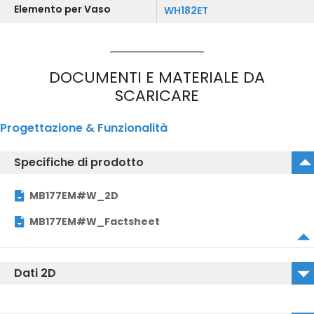
Elemento per Vaso
WH182ET
DOCUMENTI E MATERIALE DA
SCARICARE
Progettazione & Funzionalità
Specifiche di prodotto
MB177EM#W_2D
MB177EM#W_Factsheet
Dati 2D
MB177EM#W_2D_DWG