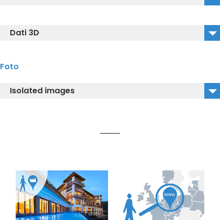
YH63SDT1_2D_DWG
Dati 3D
YH63SDT1_2D_DXF
YH63SDT1_3D_DWG
Foto
YH63SDT1_3D_DXF
Isolated images
YH63SDT1_3D_IGS
YH63SDT1_Immagine Isolata