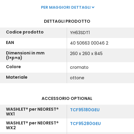
PER MAGGIORI DETTAGLI
DETTAGLI PRODOTTO
Codice prodotto
YH63SDT1
EAN
40 50663 00046 2
Dimensioni in mm
260 x 260 x 845
(l×p×a)
Colore
cromato
Materiale
ottone
ACCESSORIO OPTIONAL
WASHLET® per NEOREST®
TCF95180GEU
WX1
WASHLET® per NEOREST®
TCF95280GEU
WX2