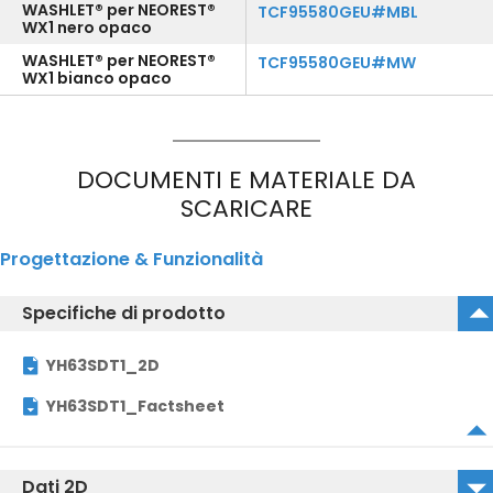
WASHLET® per NEOREST®
TCF95580GEU#MBL
WX1 nero opaco
WASHLET® per NEOREST®
TCF95580GEU#MW
WX1 bianco opaco
DOCUMENTI E MATERIALE DA
SCARICARE
Progettazione & Funzionalità
Specifiche di prodotto
YH63SDT1_2D
YH63SDT1_Factsheet
Dati 2D