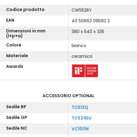
Codice prodotto
CW552RY
EAN
40 50663 09593 2
Dimensioni in mm
380 x 540 x 335
(l×p×a)
Colore
bianco
Materiale
ceramica
Awards
ACCESSORIO OPTIONAL
Sedile RP
TC513Q
Sedile GP
TC524EU
Sedile NC
VC100N