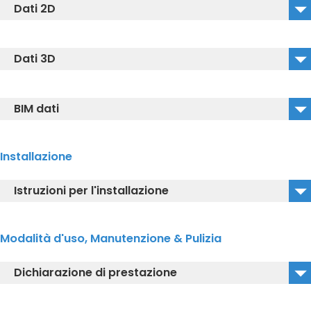
Dati 2D
CW552RY_2D
Dati 3D
CW552RY_2D_DWG
CW552RY_3D_IGS
CW552RY_2D_DXF
BIM dati
CW552RY_3D_DWG
CW552RY_BIM
CW552RY_3D_DXF
Installazione
Istruzioni per l'installazione
CW552RY_Guida per l'installazione
Modalità d'uso, Manutenzione & Pulizia
Dichiarazione di prestazione
CW552RY_Dichiarazione di prestazione