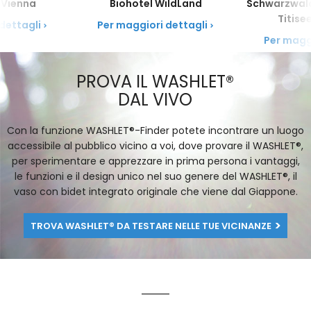
che raggiunge ogni punto del vaso e non lascia alcuna
 Vienna
Biohotel WildLand
Schwarzwald
PER MAGGIORI
e nella rubinetteria TOTO, per coniugare il piacere di un
traccia di sporco nei vasi senza bordo. Il movimento
Titise
DETTAGLI
dettagli
Per maggiori dettagli
getto d'acqua abbondante e piacevole con un consumo
circolare con cui l'acqua è convogliata nel vaso ne
Per magg
d'acqua ridotto.
aumenta la forza e garantisce un risciacquo
Next Slide
particolarmente efficace.
PER MAGGIORI
PROVA IL WASHLET®
DETTAGLI
PER MAGGIORI
DAL VIVO
DETTAGLI
Con la funzione WASHLET®-Finder potete incontrare un luogo
accessibile al pubblico vicino a voi, dove provare il WASHLET®,
per sperimentare e apprezzare in prima persona i vantaggi,
le funzioni e il design unico nel suo genere del WASHLET®, il
vaso con bidet integrato originale che viene dal Giappone.
TROVA WASHLET® DA TESTARE NELLE TUE VICINANZE