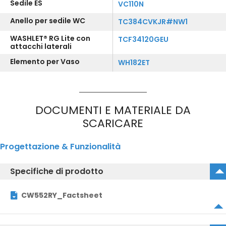
Sedile ES
VC110N
Anello per sedile WC
TC384CVKJR#NW1
WASHLET® RG Lite con
TCF34120GEU
attacchi laterali
Elemento per Vaso
WH182ET
DOCUMENTI E MATERIALE DA
SCARICARE
Progettazione & Funzionalità
Specifiche di prodotto
CW552RY_Factsheet