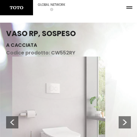
GLOBAL NETWORK
VASO RP, SOSPESO
A CACCIATA
Codice prodotto:
CW552RY
Previous
Next