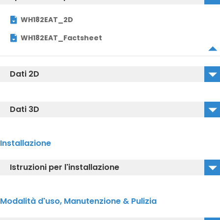
WH182EAT_2D
WH182EAT_Factsheet
Dati 2D
WH182EAT_2D_DWG
Dati 3D
WH182EAT_2D_DXF
WH182EAT_3D_DWG
Installazione
WH182EAT_3D_DXF
Istruzioni per l'installazione
WH182EAT_3D_IGS
WH182EAT_Istruzioni per l'installazione
Modalità d'uso, Manutenzione & Pulizia
WH182EAT_Istruzioni sull’utilizzo del modello di
installazione