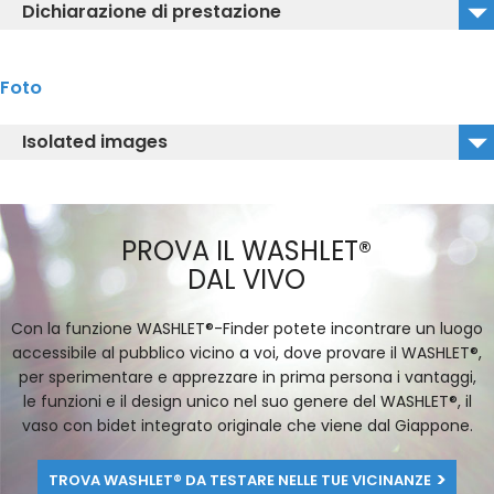
Dichiarazione di prestazione
WH182EAT_Declaration of performance
Foto
Isolated images
WH182EAT_Isolated Image_Iso
WH182EAT_Isolated Image
PROVA IL WASHLET®
DAL VIVO
Con la funzione WASHLET®-Finder potete incontrare un luogo
accessibile al pubblico vicino a voi, dove provare il WASHLET®,
per sperimentare e apprezzare in prima persona i vantaggi,
le funzioni e il design unico nel suo genere del WASHLET®, il
vaso con bidet integrato originale che viene dal Giappone.
TROVA WASHLET® DA TESTARE NELLE TUE VICINANZE