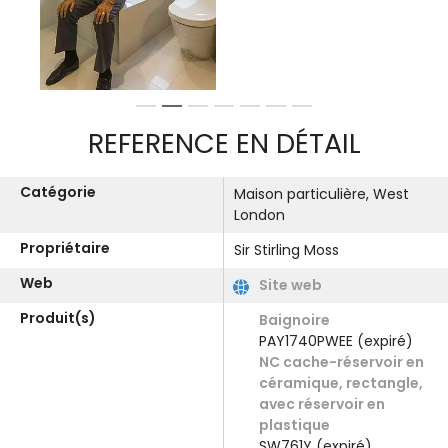
1
2
3
4
5
6
7
REFERENCE EN DÉTAIL
Catégorie
Maison particulière, West
London
Propriétaire
Sir Stirling Moss
Web
Site web
Produit(s)
Baignoire
PAY1740PWEE (expiré)
NC cache-réservoir en
céramique, rectangle,
avec réservoir en
plastique
SW761Y (expiré)