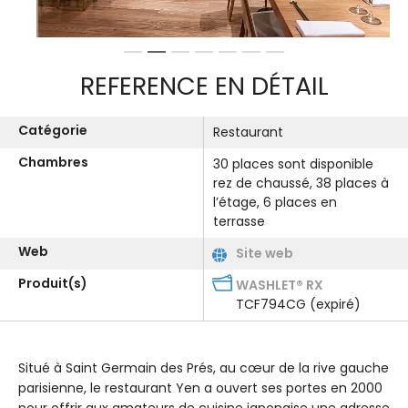
1
2
3
4
5
6
7
REFERENCE EN DÉTAIL
Catégorie
Restaurant
Chambres
30 places sont disponible
rez de chaussé, 38 places à
l’étage, 6 places en
terrasse
Web
Site web
Produit(s)
WASHLET® RX
TCF794CG (expiré)
Situé à Saint Germain des Prés, au cœur de la rive gauche
parisienne, le restaurant Yen a ouvert ses portes en 2000