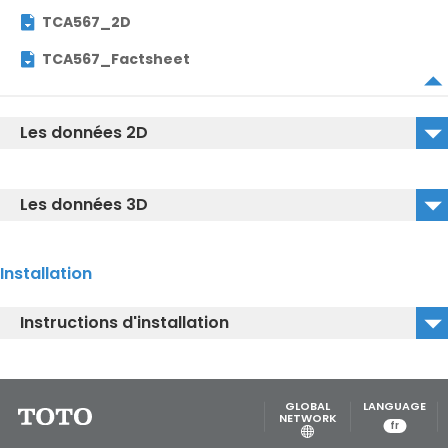
TCA567_2D
TCA567_Factsheet
Les données 2D
TCA567_2D_DWG
Les données 3D
TCA567_2D_DXF
TCA567_3D_DWG
Installation
TCA567_3D_DXF
Instructions d'installation
TCA567_3D_IGS
TCA567_Guide d'installation
GLOBAL
LANGUAGE
NETWORK
fr