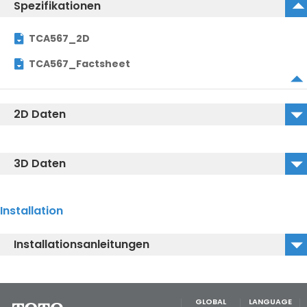
Spezifikationen
TCA567_2D
TCA567_Factsheet
2D Daten
TCA567_2D_DWG
3D Daten
TCA567_2D_DXF
TCA567_3D_DWG
Installation
TCA567_3D_DXF
Installationsanleitungen
TCA567_3D_IGS
TCA567_Installationsanleitung
GLOBAL
LANGUAGE