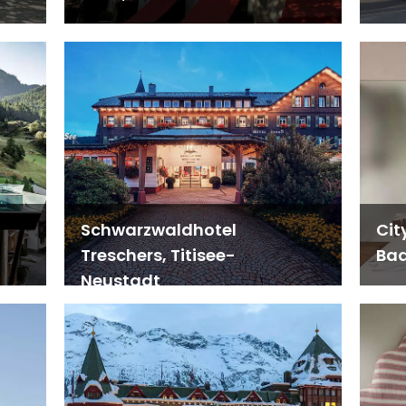
Schwarzwaldhotel
Cit
Treschers, Titisee-
Bad
Neustadt