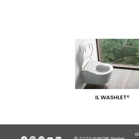
IL WASHLET®
G
© TOTO EUROPE GmbH