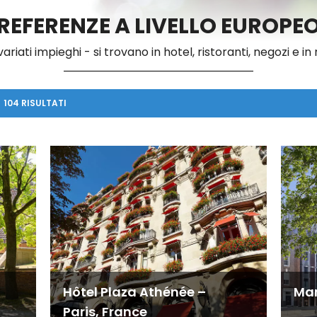
REFERENZE A LIVELLO EUROPE
variati impieghi - si trovano in hotel, ristoranti, negozi e in 
104 RISULTATI
Hôtel Plaza Athénée –
Man
Paris, France