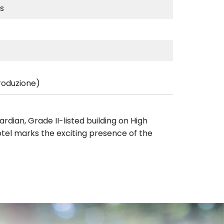
s
roduzione)
dian, Grade II-listed building on High
otel marks the exciting presence of the