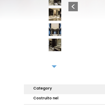
Previous
4
5
6
7
8
Category
Costruito nel