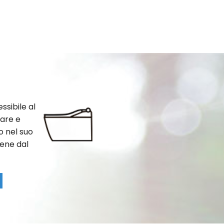
sibile al
tare e
o nel suo
iene dal