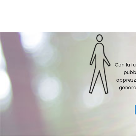
Con la f
pubbl
apprezza
genere 