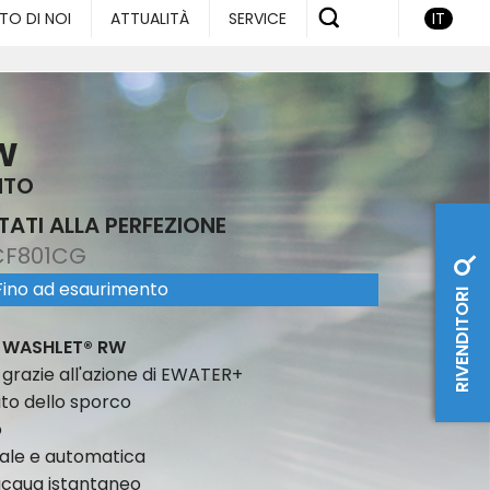
TO DI NOI
ATTUALITÀ
SERVICE
IT
W
NTO
TATI ALLA PERFEZIONE
CF801CG
Fino ad esaurimento
RIVENDITORI
el WASHLET® RW
i grazie all'azione di EWATER+
ito dello sporco
o
ale e automatica
acqua istantaneo