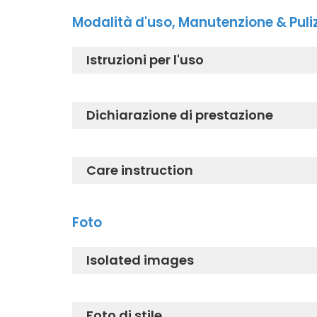
TCF801CG_Istruzioni di installazi
Modalità d'uso, Manutenzione & Puli
TCF801CG_Installation instructio
Istruzioni per l'uso
TCF801CG_Manuale di istruzioni
Dichiarazione di prestazione
TCF801CG_Quick Start Guide IT
DECLARATION OF CONFORMITY
Care instruction
EC-DECLARATION OF CONFORMITY
WASHLET® istruzioni per la cura
Foto
Isolated images
TCF801CG_washlet_fs_5
Foto di stile