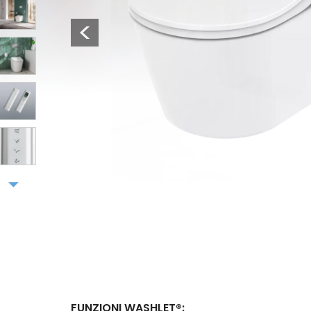
3
Previous
4
5
6
7
FUNZIONI WASHLET®: