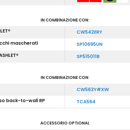
IN COMBINAZIONE CON:
HLET®
CW542ERY
acchi mascherati
SP10695UN
WASHLET®
SP515011B
IN COMBINAZIONE CON:
CW563Y#XW
aso back-to-wall RP
TCA564
ACCESSORIO OPTIONAL