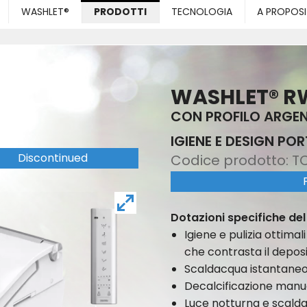
WASHLET®
PRODOTTI
TECNOLOGIA
A PROPOSI
WASHLET® R
CON PROFILO ARGE
IGIENE E DESIGN POR
Discontinued
Codice prodotto:
T
Dotazioni specifiche d
Igiene e pulizia ottimal
che contrasta il depos
Scaldacqua istantane
Decalcificazione manu
Luce notturna e scald