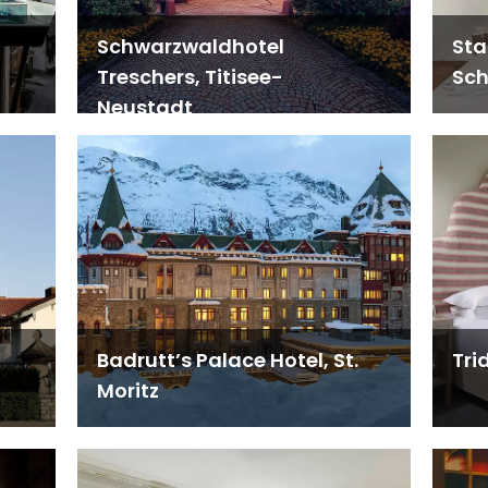
Schwarzwaldhotel
Sta
Treschers, Titisee-
Sch
Neustadt
Badrutt’s Palace Hotel, St.
Tri
Moritz