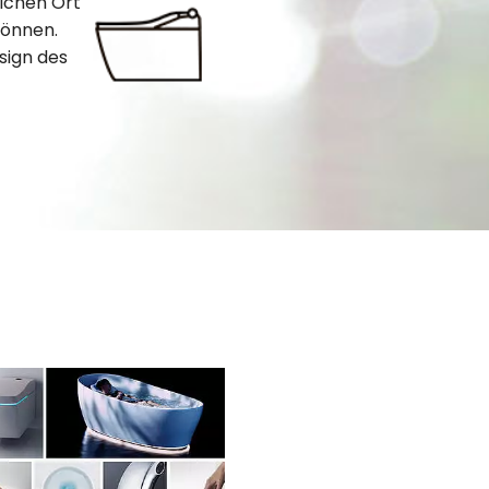
ichen Ort
können.
sign des