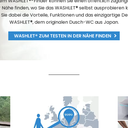
rem WASHLET®-Finder können Sie einen öffentlich zugängl
er Nähe finden, wo Sie das WASHLET® selbst ausprobieren 
 Sie dabei die Vorteile, Funktionen und das einzigartige De
WASHLET®, dem originalen Dusch-WC aus Japan.
WASHLET® ZUM TESTEN IN DER NÄHE FINDEN