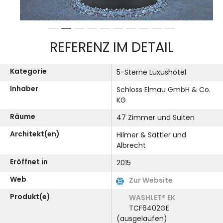
1
2
3
4
5
6
7
8
9
10
REFERENZ IM DETAIL
Kategorie
5-Sterne Luxushotel
Inhaber
Schloss Elmau GmbH & Co.
KG
Räume
47 Zimmer und Suiten
Architekt(en)
Hilmer & Sattler und
Albrecht
Eröffnet in
2015
Web
Zur Website
Produkt(e)
WASHLET® EK
TCF6402GE
(ausgelaufen)