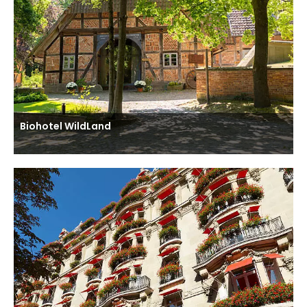
Biohotel WildLand