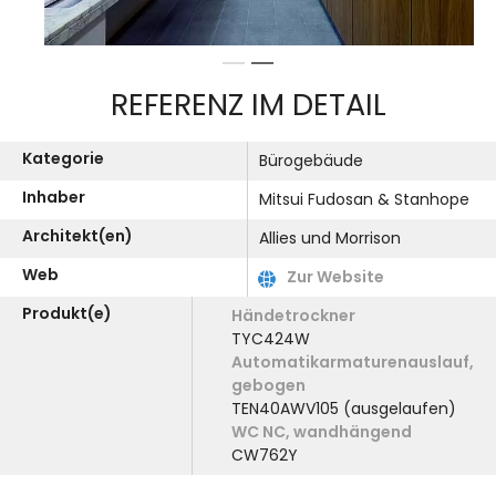
1
2
REFERENZ IM DETAIL
Kategorie
Bürogebäude
Inhaber
Mitsui Fudosan & Stanhope
Architekt(en)
Allies und Morrison
Web
Zur Website
Produkt(e)
Händetrockner
TYC424W
Automatikarmaturenauslauf,
gebogen
TEN40AWV105 (ausgelaufen)
WC NC, wandhängend
CW762Y